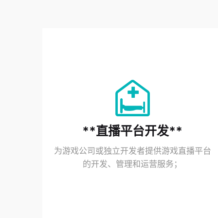
**直播平台开发**
为游戏公司或独立开发者提供游戏直播平台
的开发、管理和运营服务；