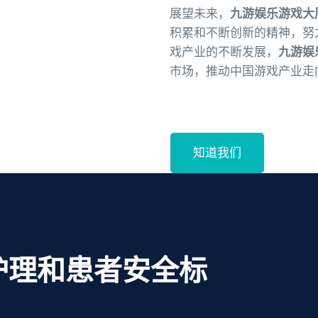
展望未来，
九游娱乐游戏大
积累和不断创新的精神，努
戏产业的不断发展，
九游娱
市场，推动中国游戏产业走
知道我们
护理和患者安全标