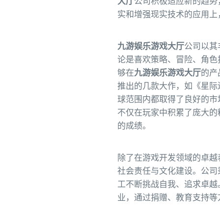
大厅
公司积极适应新的趋势
实和增强现实技术的应用上
九游娱乐游戏大厅
公司以其
论是喜欢策略、冒险、角色
够在
九游娱乐游戏大厅
的产
推出的几款大作，如《星际
球范围内都取得了良好的市
不仅在玩家中积累了庞大的
的成绩。
除了在游戏开发领域的卓越
社会责任与文化建设。公司
工不断挑战自我、追求卓越
业，通过捐赠、教育支持等