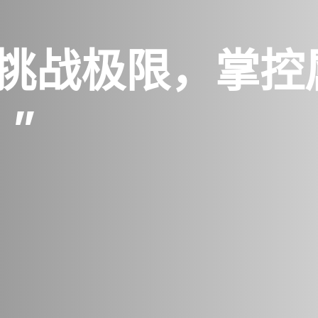
，挑战极限，掌控
”