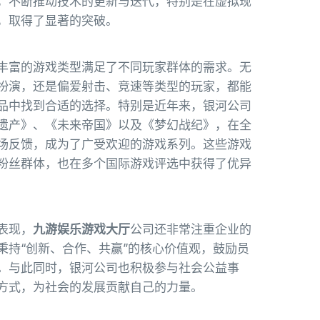
，不断推动技术的更新与迭代，特别是在虚拟现
，取得了显著的突破。
丰富的游戏类型满足了不同玩家群体的需求。无
扮演，还是偏爱射击、竞速等类型的玩家，都能
品中找到合适的选择。特别是近年来，银河公司
遗产》、《未来帝国》以及《梦幻战纪》，在全
场反馈，成为了广受欢迎的游戏系列。这些游戏
粉丝群体，也在多个国际游戏评选中获得了优异
表现，
九游娱乐游戏大厅
公司还非常注重企业的
秉持“创新、合作、共赢”的核心价值观，鼓励员
。与此同时，银河公司也积极参与社会公益事
方式，为社会的发展贡献自己的力量。