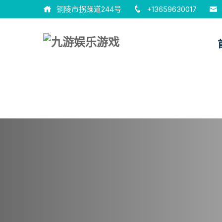
铜陵市拐躁道244号
+13659630017